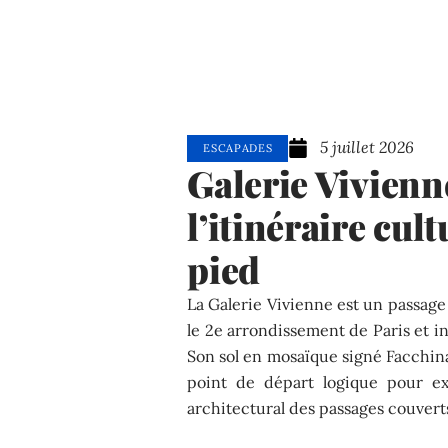
5 juillet 2026
ESCAPADES
Galerie Vivienne
l’itinéraire cul
pied
La Galerie Vivienne est un passage
le 2e arrondissement de Paris et i
Son sol en mosaïque signé Facchina
point de départ logique pour ex
architectural des passages couverts