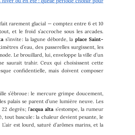
hiver ou en été : quelle période choisir pour
l fait rarement glacial — comptez entre 6 et 10
rtout, et le froid s’accroche sous les arcades.
ta
s’invite : la lagune déborde, la
place Saint-
imètres d’eau, des passerelles surgissent, les
de. Le brouillard, lui, enveloppe la ville d’un
e saurait trahir. Ceux qui choisissent cette
esque confidentielle, mais doivent composer
ville s’ébroue : le mercure grimpe doucement,
 les palais se parent d’une lumière neuve. Les
22 degrés ; l’
acqua alta
s’estompe, la rumeur
 tout bascule : la chaleur devient pesante, le
L’air est lourd, saturé d’arômes marins, et la