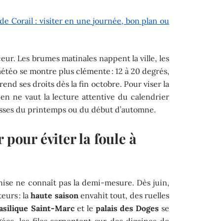
e Corail : visiter en une journée, bon plan ou
eur. Les brumes matinales nappent la ville, les
 météo se montre plus clémente : 12 à 20 degrés,
end ses droits dès la fin octobre. Pour viser la
rien ne vaut la lecture attentive du calendrier
esses du printemps ou du début d’automne.
 pour éviter la foule à
ise ne connaît pas la demi-mesure. Dès juin,
teurs : la
haute saison
envahit tout, des ruelles
asilique Saint-Marc
et le
palais des Doges
se
ées, les files serpentent sur des dizaines de