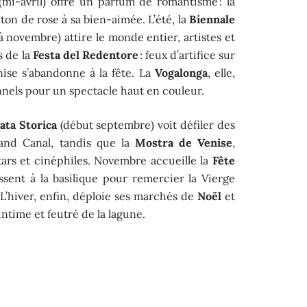
mi-avril) offre un parfum de romantisme : la
uton de rose à sa bien-aimée. L’été, la
Biennale
 novembre) attire le monde entier, artistes et
s de la
Festa del Redentore
: feux d’artifice sur
enise s’abandonne à la fête. La
Vogalonga
, elle,
nnels pour un spectacle haut en couleur.
ata Storica
(début septembre) voit défiler des
and Canal, tandis que la
Mostra de Venise
,
stars et cinéphiles. Novembre accueille la
Fête
essent à la basilique pour remercier la Vierge
. L’hiver, enfin, déploie ses marchés de
Noël
et
intime et feutré de la lagune.