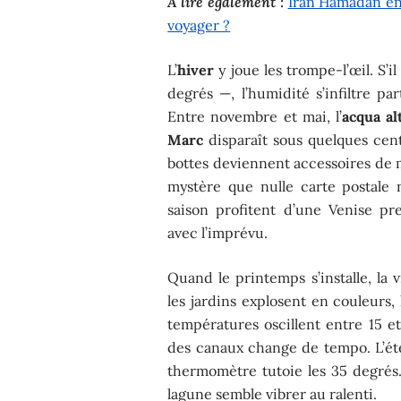
A lire également :
Iran Hamadan en 
voyager ?
L’
hiver
y joue les trompe-l’œil. S’i
degrés —, l’humidité s’infiltre pa
Entre novembre et mai, l’
acqua al
Marc
disparaît sous quelques cent
bottes deviennent accessoires de mo
mystère que nulle carte postale n
saison profitent d’une Venise pr
avec l’imprévu.
Quand le printemps s’installe, la 
les jardins explosent en couleurs,
températures oscillent entre 15 et 
des canaux change de tempo. L’été,
thermomètre tutoie les 35 degrés. 
lagune semble vibrer au ralenti.