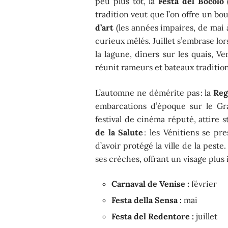
peu plus tôt, la
Festa del Bocolo
(
tradition veut que l’on offre un bo
d’art
(les années impaires, de mai à
curieux mêlés. Juillet s’embrase lor
la lagune, dîners sur les quais, V
réunit rameurs et bateaux traditio
L’automne ne démérite pas : la
Reg
embarcations d’époque sur le Gr
festival de cinéma réputé, attire 
de la Salute
: les Vénitiens se pr
d’avoir protégé la ville de la peste
ses crèches, offrant un visage plus 
Carnaval de Venise :
février
Festa della Sensa :
mai
Festa del Redentore :
juillet