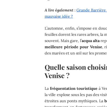
A lire également :
Grande Barrière d
mauvaise idée ?
L’automne, enfin, s’impose en douc
feuilles dorent les rares arbres, la
souvent. Mais gare, l’
acqua alta
repr
meilleure période pour Venise
, 
des marées et un œil sur les prom
Quelle saison choisir
Venise ?
La
fréquentation touristique
à Ven
la ville explose sous les pas des visi
étroites aux ponts mythiques. La
b
transforment en forteresses assiég