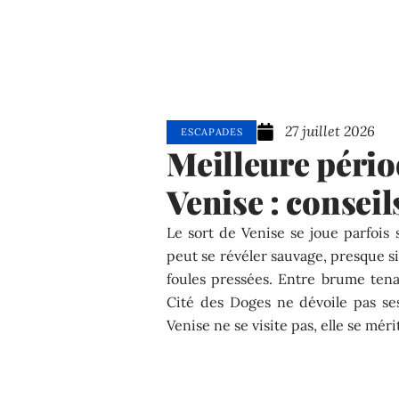
27 juillet 2026
ESCAPADES
Meilleure pério
Venise : conseil
Le sort de Venise se joue parfois
peut se révéler sauvage, presque s
foules pressées. Entre brume tenac
Cité des Doges ne dévoile pas se
Venise ne se visite pas, elle se mé