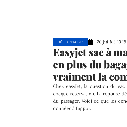
20 juillet 2026
DÉPLACEMENT
Easyjet sac à m
en plus du baga
vraiment la co
Chez easyJet, la question du sa
chaque réservation. La réponse dé
du passager. Voici ce que les cond
données à l’appui.