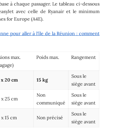
base à chaque passager. Le tableau ci-dessous
easyJet avec celle de Ryanair et le minimum
ines for Europe (A4E).
ne pour aller à l'île de la Réunion : comment
ions max.
Poids max.
Rangement
bagage)
Sous le
6 x 20 cm
15 kg
siège avant
Non
Sous le
 x 25 cm
communiqué
siège avant
Sous le
 x 15 cm
Non précisé
siège avant