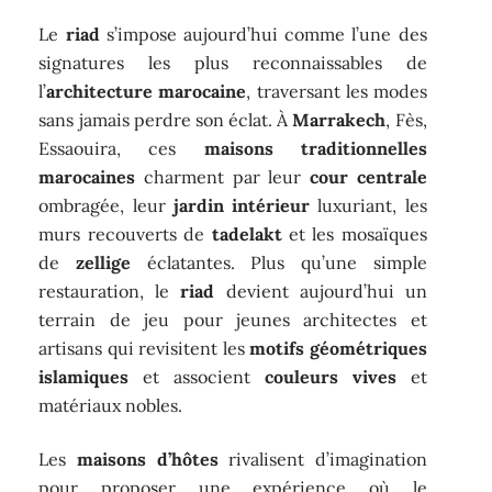
Le
riad
s’impose aujourd’hui comme l’une des
signatures les plus reconnaissables de
l’
architecture marocaine
, traversant les modes
sans jamais perdre son éclat. À
Marrakech
, Fès,
Essaouira, ces
maisons traditionnelles
marocaines
charment par leur
cour centrale
ombragée, leur
jardin intérieur
luxuriant, les
murs recouverts de
tadelakt
et les mosaïques
de
zellige
éclatantes. Plus qu’une simple
restauration, le
riad
devient aujourd’hui un
terrain de jeu pour jeunes architectes et
artisans qui revisitent les
motifs géométriques
islamiques
et associent
couleurs vives
et
matériaux nobles.
Les
maisons d’hôtes
rivalisent d’imagination
pour proposer une expérience où le