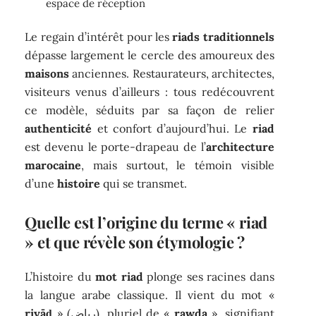
espace de réception
Le regain d’intérêt pour les
riads traditionnels
dépasse largement le cercle des amoureux des
maisons
anciennes. Restaurateurs, architectes,
visiteurs venus d’ailleurs : tous redécouvrent
ce modèle, séduits par sa façon de relier
authenticité
et confort d’aujourd’hui. Le
riad
est devenu le porte-drapeau de l’
architecture
marocaine
, mais surtout, le témoin visible
d’une
histoire
qui se transmet.
Quelle est l’origine du terme «
riad
» et que révèle son étymologie ?
L’histoire du
mot riad
plonge ses racines dans
la langue arabe classique. Il vient du mot «
riyāḍ
» (رياض), pluriel de «
rawda
», signifiant