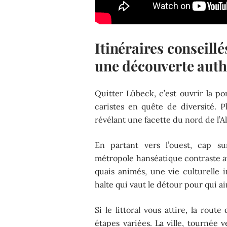
Itinéraires conseill
une découverte aut
Quitter Lübeck, c’est ouvrir la p
caristes en quête de diversité. P
révélant une facette du nord de l’
En partant vers l’ouest, cap s
métropole hanséatique contraste 
quais animés, une vie culturelle 
halte qui vaut le détour pour qui a
Si le littoral vous attire, la rout
étapes variées. La ville, tournée 