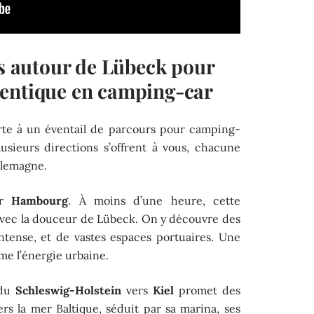
és autour de Lübeck pour
hentique en camping-car
orte à un éventail de parcours pour camping-
lusieurs directions s’offrent à vous, chacune
Allemagne.
ur
Hambourg
. À moins d’une heure, cette
avec la douceur de Lübeck. On y découvre des
intense, et de vastes espaces portuaires. Une
ime l’énergie urbaine.
e du
Schleswig-Holstein
vers
Kiel
promet des
vers la mer Baltique, séduit par sa marina, ses