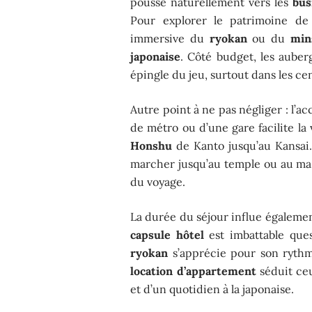
pousse naturellement vers les
bus
Pour explorer le patrimoine de
immersive du
ryokan
ou du
min
japonaise
. Côté budget, les aube
épingle du jeu, surtout dans les ce
Autre point à ne pas négliger : l’a
de métro ou d’une gare facilite la v
Honshu
de Kanto jusqu’au Kansai. 
marcher jusqu’au temple ou au ma
du voyage.
La durée du séjour influe égalemen
capsule hôtel
est imbattable ques
ryokan
s’apprécie pour son rythm
location d’appartement
séduit ceu
et d’un quotidien à la japonaise.