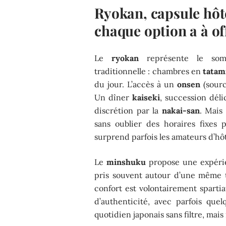
Ryokan, capsule hôt
chaque option a à off
Le
ryokan
représente le somm
traditionnelle : chambres en
tatam
du jour. L’accès à un
onsen
(sourc
Un dîner
kaiseki
, succession déli
discrétion par la
nakai-san
. Mais
sans oublier des horaires fixes 
surprend parfois les amateurs d’hô
Le
minshuku
propose une expérie
pris souvent autour d’une même ta
confort est volontairement spartia
d’authenticité, avec parfois que
quotidien japonais sans filtre, mais