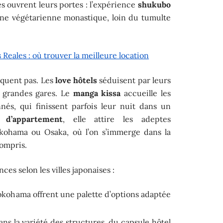
es ouvrent leurs portes : l’expérience
shukubo
ine végétarienne monastique, loin du tumulte
Reales : où trouver la meilleure location
nquent pas. Les
love hôtels
séduisent par leurs
 grandes gares. Le
manga kissa
accueille les
nés, qui finissent parfois leur nuit dans un
n d’appartement
, elle attire les adeptes
ohama ou Osaka, où l’on s’immerge dans la
compris.
es selon les villes japonaises :
okohama offrent une palette d’options adaptée
s la variété des structures, du capsule hôtel