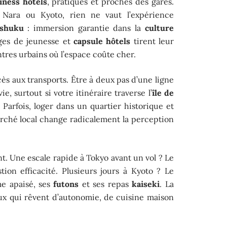
iness hôtels
, pratiques et proches des gares.
 Nara ou Kyoto, rien ne vaut l’expérience
shuku
: immersion garantie dans la
culture
rges de jeunesse et
capsule hôtels
tirent leur
ntres urbains où l’espace coûte cher.
ccès aux transports. Être à deux pas d’une ligne
ie, surtout si votre itinéraire traverse l’
île de
Parfois, loger dans un quartier historique et
rché local change radicalement la perception
t. Une escale rapide à Tokyo avant un vol ? Le
tion efficacité. Plusieurs jours à Kyoto ? Le
e apaisé, ses
futons
et ses repas
kaiseki
. La
x qui rêvent d’autonomie, de cuisine maison