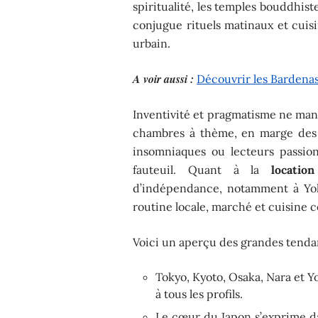
spiritualité, les temples bouddhist
conjugue rituels matinaux et cuis
urbain.
A voir aussi :
Découvrir les Bardenas 
Inventivité et pragmatisme ne ma
chambres à thème, en marge des
insomniaques ou lecteurs passion
fauteuil. Quant à la
locatio
d’indépendance, notamment à Yok
routine locale, marché et cuisine 
Voici un aperçu des grandes tendanc
Tokyo, Kyoto, Osaka, Nara et Y
à tous les profils.
Le cœur du Japon s’exprime dan