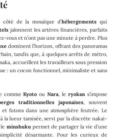
té
à côté de la mosaïque d’
hébergements
qui
tels
jalonnent les artères financières, parfaits
ez-vous et n’ont pas une minute à perdre. Plus
uxe
dominent l’horizon, offrant des panoramas
bain, tandis que, à quelques arrêts de métro,
aka, accueillent les travailleurs sous pression
sse : un cocon fonctionnel, minimaliste et sans
oire comme
Kyoto
ou
Nara
, le
ryokan
s’impose
berges traditionnelles japonaises
, souvent
is et futons dans une atmosphère feutrée. Le
e à la lueur tamisée, servi par la discrète nakai-
 le
minshuku
permet de partager la vie d’une
 simplicité désarmante. Pour les curieux de