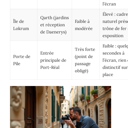
l’écran
Élevé : cadr
Qarth (jardins
Île de
Faible à
naturel prés
et réception
Lokrum
modérée
trône de fer
de Daenerys)
exposition
Faible : quel
Très forte
Entrée
secondes à
Porte de
(point de
principale de
l’écran, rien
Pile
passage
Port-Réal
distinctif su
obligé)
place