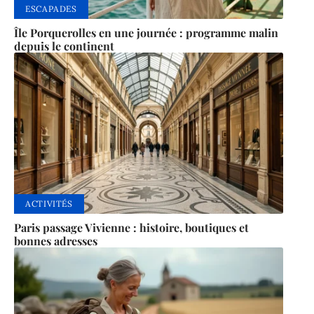
ESCAPADES
Île Porquerolles en une journée : programme malin
depuis le continent
ACTIVITÉS
Paris passage Vivienne : histoire, boutiques et
bonnes adresses