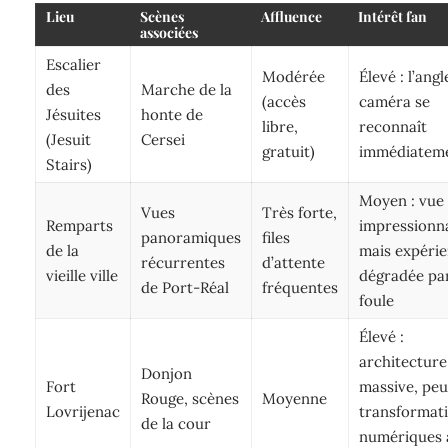
Lieu
Scènes
Affluence
Intérêt fan
associées
Escalier
Modérée
Élevé : l’ang
des
Marche de la
(accès
caméra se
Jésuites
honte de
libre,
reconnaît
(Jesuit
Cersei
gratuit)
immédiatem
Stairs)
Moyen : vue
Vues
Très forte,
Remparts
impressionn
panoramiques
files
de la
mais expéri
récurrentes
d’attente
vieille ville
dégradée par
de Port-Réal
fréquentes
foule
Élevé :
architecture
Donjon
Fort
massive, peu
Rouge, scènes
Moyenne
Lovrijenac
transformat
de la cour
numériques 