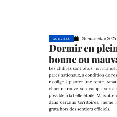
29 novembre 2025
ACTIVITÉS
Dormir en plein 
bonne ou mauva
Les chiffres sont têtus : en France
parcs nationaux, à condition de res
n’oblige à planter une tente. Ama
chacun trouve son camp : sursac
possible à la belle étoile. Mais atte
dans certains territoires, même
grata hors des sentiers officiels.