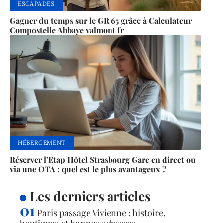
ESCAPADES
Gagner du temps sur le GR 65 grâce à Calculateur
Compostelle Abbaye valmont fr
HÉBERGEMENT
Réserver l’Etap Hôtel Strasbourg Gare en direct ou
via une OTA : quel est le plus avantageux ?
Les derniers articles
Paris passage Vivienne : histoire,
boutiques et bonnes adresses