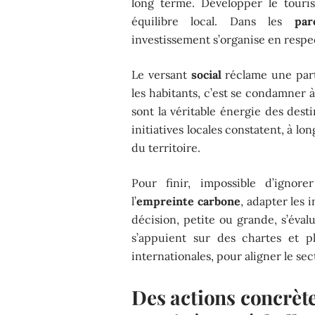
long terme. Développer le touris
équilibre local. Dans les
par
investissement s’organise en respec
Le versant
social
réclame une part
les habitants, c’est se condamner à 
sont la véritable énergie des dest
initiatives locales constatent, à lo
du territoire.
Pour finir, impossible d’ignor
l’
empreinte carbone
, adapter les 
décision, petite ou grande, s’éval
s’appuient sur des chartes et p
internationales, pour aligner le se
Des actions concrèt